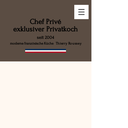
Chef Privé
exklusiver Privatkoch
seit 2004
moderne französische Küche
Thierry Roussey